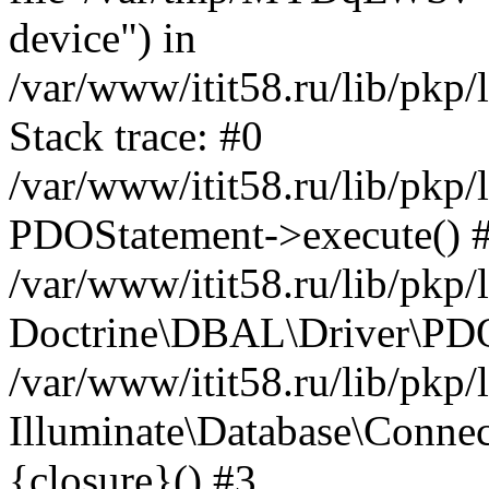
device") in
/var/www/itit58.ru/lib/pkp
Stack trace: #0
/var/www/itit58.ru/lib/pkp
PDOStatement->execute() 
/var/www/itit58.ru/lib/pkp
Doctrine\DBAL\Driver\PDO
/var/www/itit58.ru/lib/pkp
Illuminate\Database\Connec
{closure}() #3