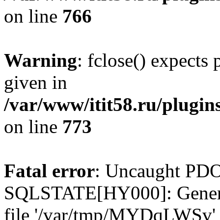
on line
766
Warning
: fclose() expects
given in
/var/www/itit58.ru/plugin
on line
773
Fatal error
: Uncaught PDO
SQLSTATE[HY000]: General e
file '/var/tmp/MYDqLWSv' (