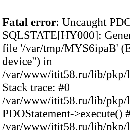
Fatal error
: Uncaught PDO
SQLSTATE[HY000]: General e
file '/var/tmp/MYS6ipaB' (E
device") in
/var/www/itit58.ru/lib/pkp
Stack trace: #0
/var/www/itit58.ru/lib/pkp
PDOStatement->execute() 
/var/www/itit58.ru/lib/pkp