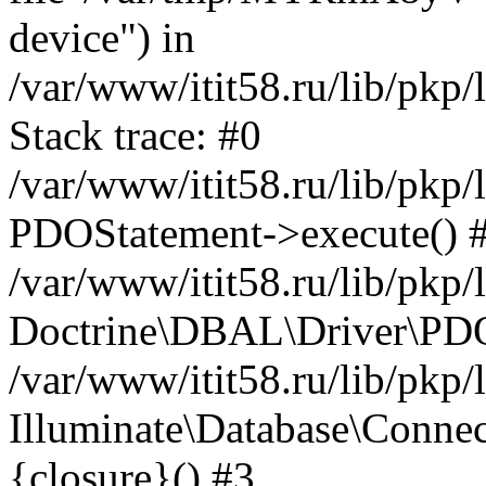
device") in
/var/www/itit58.ru/lib/pkp
Stack trace: #0
/var/www/itit58.ru/lib/pkp
PDOStatement->execute() 
/var/www/itit58.ru/lib/pkp
Doctrine\DBAL\Driver\PDO
/var/www/itit58.ru/lib/pkp
Illuminate\Database\Connec
{closure}() #3