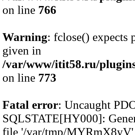
on line
766
Warning
: fclose() expects
given in
/var/www/itit58.ru/plugin
on line
773
Fatal error
: Uncaught PDO
SQLSTATE[HY000]: General e
file '/var/tmp/MYRmX8yV' (