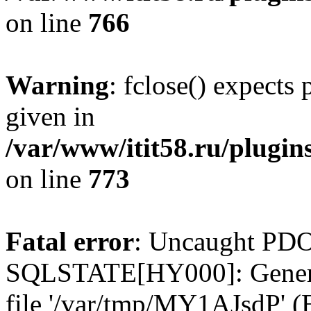
on line
766
Warning
: fclose() expects
given in
/var/www/itit58.ru/plugin
on line
773
Fatal error
: Uncaught PDO
SQLSTATE[HY000]: General e
file '/var/tmp/MY1AJsdP' (E