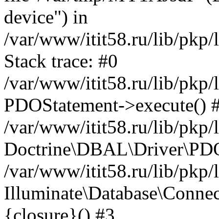
device") in
/var/www/itit58.ru/lib/pkp
Stack trace: #0
/var/www/itit58.ru/lib/pkp
PDOStatement->execute() 
/var/www/itit58.ru/lib/pkp
Doctrine\DBAL\Driver\PDO
/var/www/itit58.ru/lib/pkp
Illuminate\Database\Connec
{closure}() #3