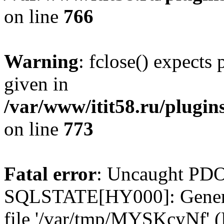
on line
766
Warning
: fclose() expects
given in
/var/www/itit58.ru/plugin
on line
773
Fatal error
: Uncaught PDO
SQLSTATE[HY000]: General e
file '/var/tmp/MYSKcyNf' (