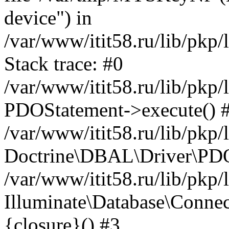
device") in
/var/www/itit58.ru/lib/pkp
Stack trace: #0
/var/www/itit58.ru/lib/pkp
PDOStatement->execute() 
/var/www/itit58.ru/lib/pkp
Doctrine\DBAL\Driver\PDO
/var/www/itit58.ru/lib/pkp
Illuminate\Database\Connec
{closure}() #3